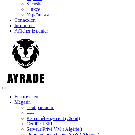
Svenska
Türkçe
Українська
Connexion
Inscription
Afficher le panier
Basculer la navigation
Espace client
Magasin
Tout parcourir
-----
Plan d'hébergement (Cloud)
Certificat SSL
Serveur Privé VM ( Algérie )
Odoo en mode Cloud SaaS ( Algérie )