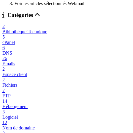
Voir les articles sélectionnés Webmail
Catégories
2
Bibliothèque Technique
5
cPanel
6
DNS
26
Emails
2
Espace client
2
Fichiers
7
FTP
14
Hébergement
3
Logiciel
12
Nom de domaine