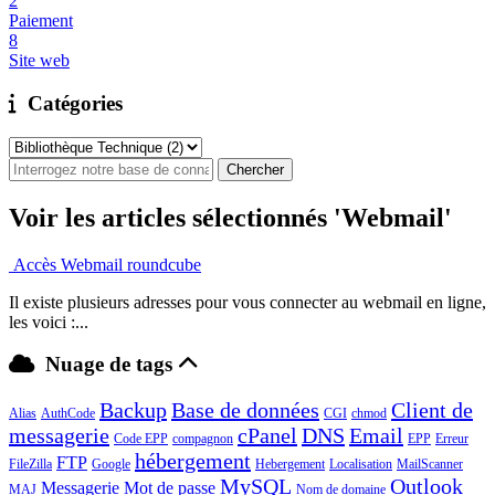
2
Paiement
8
Site web
Catégories
Voir les articles sélectionnés 'Webmail'
Accès Webmail roundcube
Il existe plusieurs adresses pour vous connecter au webmail en ligne,
les voici :...
Nuage de tags
Backup
Base de données
Client de
Alias
AuthCode
CGI
chmod
messagerie
cPanel
DNS
Email
Code EPP
compagnon
EPP
Erreur
hébergement
FTP
FileZilla
Google
Hebergement
Localisation
MailScanner
MySQL
Outlook
Messagerie
Mot de passe
MAJ
Nom de domaine