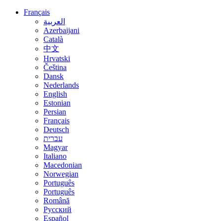
Français
العربية
Azerbaijani
Català
中文
Hrvatski
Čeština
Dansk
Nederlands
English
Estonian
Persian
Français
Deutsch
עברית
Magyar
Italiano
Macedonian
Norwegian
Português
Português
Română
Русский
Español