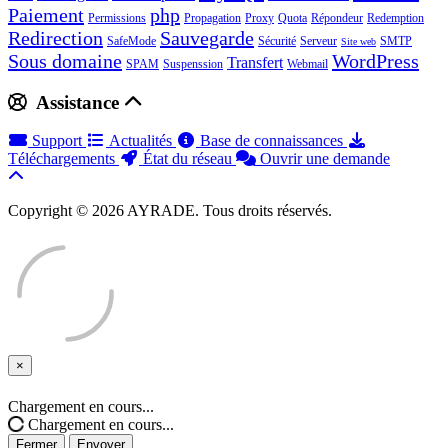
Paiement
php
Permissions
Propagation
Proxy
Quota
Répondeur
Redemption
Redirection
Sauvegarde
SafeMode
Sécurité
Serveur
SMTP
Site web
Sous domaine
WordPress
Transfert
SPAM
Suspenssion
Webmail
Assistance
Support
Actualités
Base de connaissances
Téléchargements
État du réseau
Ouvrir une demande
Copyright © 2026 AYRADE. Tous droits réservés.
×
Fermer
Chargement en cours...
Chargement en cours...
Fermer
Envoyer