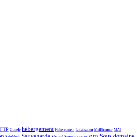
hébergement
FTP
Google
Hebergement
Localisation
MailScanner
MAJ
on
Sauvegarde
Sous domaine
SafeMode
Sécurité
Serveur
SMTP
Site web