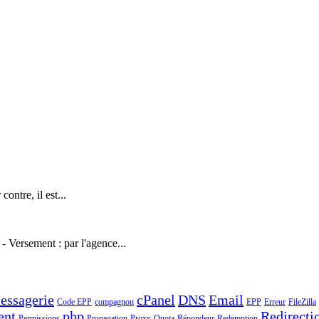
contre, il est...
 Versement : par l'agence...
essagerie
cPanel
DNS
Email
Code EPP
compagnon
EPP
Erreur
FileZilla
ent
php
Redirecti
Permissions
Propagation
Proxy
Quota
Répondeur
Redemption