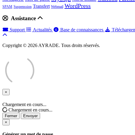
WordPress
Transfert
SPAM
Suspenssion
Webmail
Assistance
Support
Actualités
Base de connaissances
Télécharge
Copyright © 2026 AYRADE. Tous droits réservés.
×
Fermer
Chargement en cours...
Chargement en cours...
Fermer
Envoyer
×
Générer un mot de passe