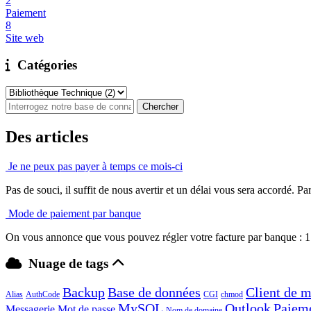
2
Paiement
8
Site web
Catégories
Des articles
Je ne peux pas payer à temps ce mois-ci
Pas de souci, il suffit de nous avertir et un délai vous sera accordé. Par 
Mode de paiement par banque
On vous annonce que vous pouvez régler votre facture par banque : 1 -
Nuage de tags
Backup
Base de données
Client de m
Alias
AuthCode
CGI
chmod
MySQL
Outlook
Paiem
Messagerie
Mot de passe
Nom de domaine