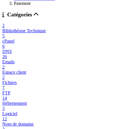
Paiement
Catégories
2
Bibliothèque Technique
5
cPanel
6
DNS
26
Emails
2
Espace client
2
Fichiers
7
FTP
14
Hébergement
3
Logiciel
12
Nom de domaine