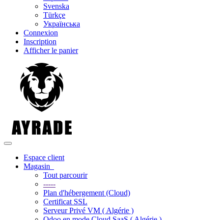
Svenska
Türkçe
Українська
Connexion
Inscription
Afficher le panier
Basculer la navigation
Espace client
Magasin
Tout parcourir
-----
Plan d'hébergement (Cloud)
Certificat SSL
Serveur Privé VM ( Algérie )
Odoo en mode Cloud SaaS ( Algérie )