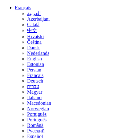
Français
العربية
Azerbaijani
Català
中文
Hrvatski
Čeština
Dansk
Nederlands
English
Estonian
Persian
Français
Deutsch
עברית
Magyar
Italiano
Macedonian
Norwegian
Português
Português
Română
Русский
Español