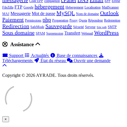
messagerie
cPanel
DNS
Email
Code EPP
compagnon
EPP
Erreur
hébergement
FTP
FileZilla
Google
Hebergement
Localisation
MailScanner
MySQL
Outlook
Messagerie
Mot de passe
MAJ
Nom de domaine
Paiement
php
Permissions
Propagation
Proxy
Quota
Répondeur
Redemption
Redirection
Sauvegarde
SafeMode
Sécurité
Serveur
SMTP
Site web
Sous domaine
WordPress
Transfert
SPAM
Suspenssion
Webmail
Assistance
Support
Actualités
Base de connaissances
Téléchargements
État du réseau
Ouvrir une demande
Copyright © 2026 AYRADE. Tous droits réservés.
×
Fermer