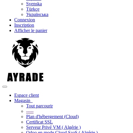
Svenska
Türkçe
Українська
Connexion
Inscription
Afficher le panier
Basculer la navigation
Espace client
Magasin
Tout parcourir
-----
Plan d'hébergement (Cloud)
Certificat SSL
Serveur Privé VM ( Algérie )
Odoo en mode Cloud SaaS ( Algérie )