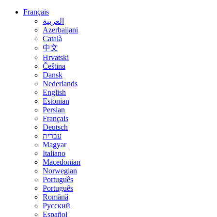
Français
العربية
Azerbaijani
Català
中文
Hrvatski
Čeština
Dansk
Nederlands
English
Estonian
Persian
Français
Deutsch
עברית
Magyar
Italiano
Macedonian
Norwegian
Português
Português
Română
Русский
Español