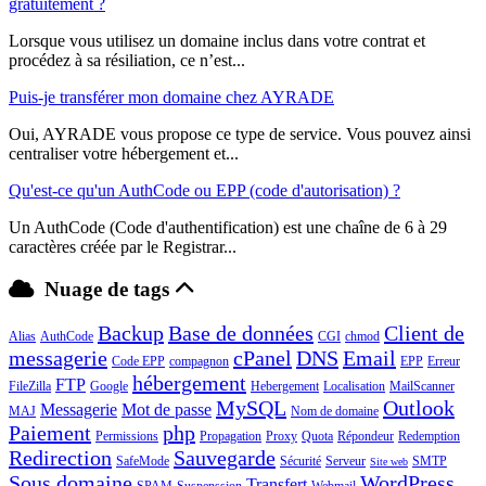
gratuitement ?
Lorsque vous utilisez un domaine inclus dans votre contrat et
procédez à sa résiliation, ce n’est...
Puis-je transférer mon domaine chez AYRADE
Oui, AYRADE vous propose ce type de service. Vous pouvez ainsi
centraliser votre hébergement et...
Qu'est-ce qu'un AuthCode ou EPP (code d'autorisation) ?
Un AuthCode (Code d'authentification) est une chaîne de 6 à 29
caractères créée par le Registrar...
Nuage de tags
Backup
Base de données
Client de
Alias
AuthCode
CGI
chmod
messagerie
cPanel
DNS
Email
Code EPP
compagnon
EPP
Erreur
hébergement
FTP
FileZilla
Google
Hebergement
Localisation
MailScanner
MySQL
Outlook
Messagerie
Mot de passe
MAJ
Nom de domaine
Paiement
php
Permissions
Propagation
Proxy
Quota
Répondeur
Redemption
Redirection
Sauvegarde
SafeMode
Sécurité
Serveur
SMTP
Site web
Sous domaine
WordPress
Transfert