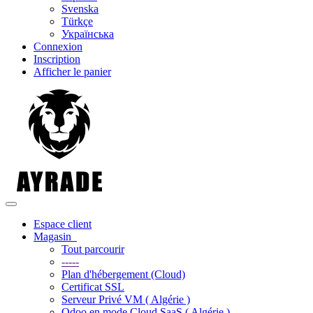
Svenska
Türkçe
Українська
Connexion
Inscription
Afficher le panier
Basculer la navigation
Espace client
Magasin
Tout parcourir
-----
Plan d'hébergement (Cloud)
Certificat SSL
Serveur Privé VM ( Algérie )
Odoo en mode Cloud SaaS ( Algérie )