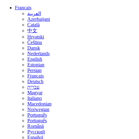
Français
العربية
Azerbaijani
Català
中文
Hrvatski
Čeština
Dansk
Nederlands
English
Estonian
Persian
Français
Deutsch
עברית
Magyar
Italiano
Macedonian
Norwegian
Português
Português
Română
Русский
Español