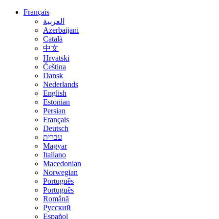
Français
العربية
Azerbaijani
Català
中文
Hrvatski
Čeština
Dansk
Nederlands
English
Estonian
Persian
Français
Deutsch
עברית
Magyar
Italiano
Macedonian
Norwegian
Português
Português
Română
Русский
Español