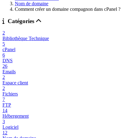
Nom de domaine
Comment créer un domaine compagnon dans cPanel ?
Catégories
2
Bibliothèque Technique
5
cPanel
6
DNS
26
Emails
2
Espace client
2
Fichiers
7
FTP
14
Hébergement
3
Logiciel
12