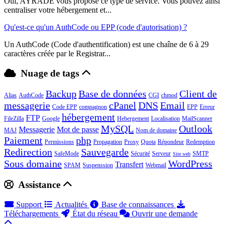
Oui, AYRADE vous propose ce type de service. Vous pouvez ainsi
centraliser votre hébergement et...
Qu'est-ce qu'un AuthCode ou EPP (code d'autorisation) ?
Un AuthCode (Code d'authentification) est une chaîne de 6 à 29
caractères créée par le Registrar...
Nuage de tags
Backup
Base de données
Client de
Alias
AuthCode
CGI
chmod
messagerie
cPanel
DNS
Email
Code EPP
compagnon
EPP
Erreur
hébergement
FTP
FileZilla
Google
Hebergement
Localisation
MailScanner
MySQL
Outlook
Messagerie
Mot de passe
MAJ
Nom de domaine
Paiement
php
Permissions
Propagation
Proxy
Quota
Répondeur
Redemption
Redirection
Sauvegarde
SafeMode
Sécurité
Serveur
SMTP
Site web
Sous domaine
WordPress
Transfert
SPAM
Suspenssion
Webmail
Assistance
Support
Actualités
Base de connaissances
Téléchargements
État du réseau
Ouvrir une demande