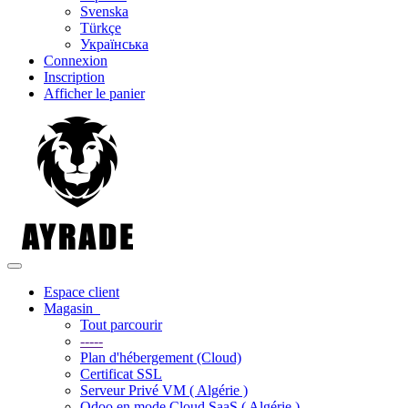
Svenska
Türkçe
Українська
Connexion
Inscription
Afficher le panier
Basculer la navigation
Espace client
Magasin
Tout parcourir
-----
Plan d'hébergement (Cloud)
Certificat SSL
Serveur Privé VM ( Algérie )
Odoo en mode Cloud SaaS ( Algérie )