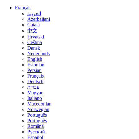
Français
العربية
Azerbaijani
Català
中文
Hrvatski
Čeština
Dansk
Nederlands
English
Estonian
Persian
Français
Deutsch
עברית
Magyar
Italiano
Macedonian
Norwegian
Português
Português
Română
Русский
Español