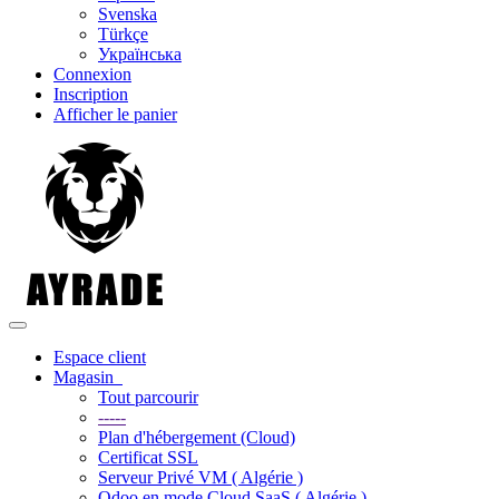
Svenska
Türkçe
Українська
Connexion
Inscription
Afficher le panier
Basculer la navigation
Espace client
Magasin
Tout parcourir
-----
Plan d'hébergement (Cloud)
Certificat SSL
Serveur Privé VM ( Algérie )
Odoo en mode Cloud SaaS ( Algérie )